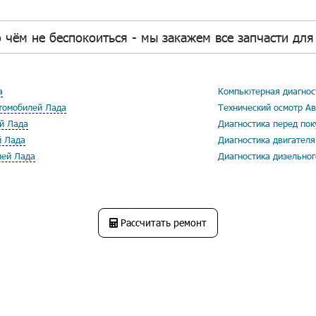
 чём не беспокоиться - мы закажем все запчасти для 
а
Компьютерная диагнос
томобилей Лада
Технический осмотр А
й Лада
Диагностика перед по
й Лада
Диагностика двигател
лей Лада
Диагностика дизельно
Рассчитать ремонт