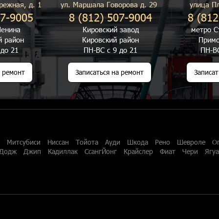
режная, д. 1
ул. Маршала Говорова д. 29
улица П
07-9005
8 (812) 507-9004
8 (812
енина
Кировский завод
метро С
й район
Кировский район
Примо
 до 21
ПН-ВС с 9 до 21
ПН-ВС
а ремонт
Записаться на ремонт
Записат
Митсубиси
Ниссан
Тойота
Ауди
Шкода
Рено
Шевроле
О
Додж
Джип
Кадиллак
СсангЙонг
Крайслер
Фиат
Чери
Ягу