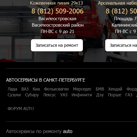
Кожевенная линия 29к13
Арсенальная набе
8 (812) 509-2006
8 (812) 5
Василеостровская
Площадь Л
Василеостровский район
Калинински
ПН-ВС с 9 до 21
ПН-ВС с 9
Записаться на ремонт
Записаться н
АВТОСЕРВИСЫ В САНКТ-ПЕТЕРБУРГЕ
Лада
ВАЗ
Киа
Фольксваген
Мерседес
БМВ
Хендай
Форд
Сузуки
Субару
Лексус
УАЗ
Инфинити
Дэу
Порше
ГАЗ
ФОРУМ AUTO
Автосервисы по ремонту
auto