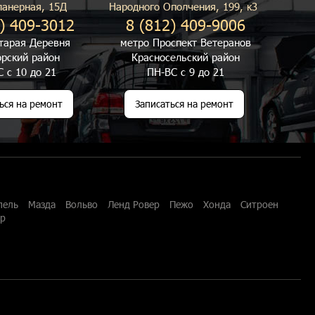
ланерная, 15Д
Народного Ополчения, 199, к3
) 409-3012
8 (812) 409-9006
тарая Деревня
метро Проспект Ветеранов
рский район
Красносельский район
 с 10 до 21
ПН-ВС с 9 до 21
ься на ремонт
Записаться на ремонт
пель
Мазда
Вольво
Ленд Ровер
Пежо
Хонда
Ситроен
ар