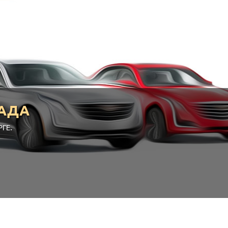
АДА
РГЕ.