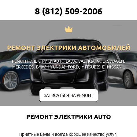
8 (812) 509-2006
РЕМОНТ ЭЛЕКТРИКИ АВТОМОБИЛЕЙ
РЕМОНТ ЭЛЕКТРИКИ AUTO
LADA
,
VAZ
,
KIA
,
VOLKSWAGEN
,
MERCEDES
,
BMW
,
HYUNDAI
,
FORD
,
MITSUBISHI
,
NISSAN
...
ЗАПИСАТЬСЯ НА РЕМОНТ
РЕМОНТ ЭЛЕКТРИКИ AUTO
Приятные цены и всегда хорошее качество услуг!