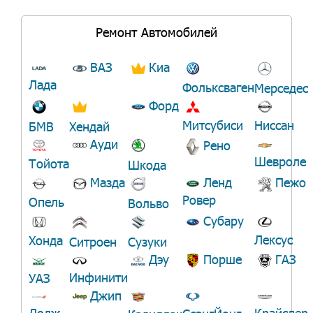
Ремонт Автомобилей
ВАЗ
Киа
Лада
Фольксваген
Мерседес
Форд
Ниссан
Митсубиси
БМВ
Хендай
Ауди
Рено
Шевроле
Тойота
Шкода
Мазда
Ленд
Пежо
Ровер
Опель
Вольво
Субару
Лексус
Хонда
Ситроен
Сузуки
Дэу
Порше
ГАЗ
Инфинити
УАЗ
Джип
Додж
Крайслер