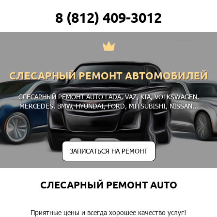
8 (812) 409-3012
СЛЕСАРНЫЙ РЕМОНТ АВТОМОБИЛЕЙ
СЛЕСАРНЫЙ РЕМОНТ AUTO
LADA
,
VAZ
,
KIA
,
VOLKSWAGEN
,
MERCEDES
,
BMW
,
HYUNDAI
,
FORD
,
MITSUBISHI
,
NISSAN
...
ЗАПИСАТЬСЯ НА РЕМОНТ
СЛЕСАРНЫЙ РЕМОНТ AUTO
Приятные цены и всегда хорошее качество услуг!