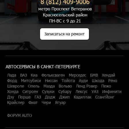
8 (812) 409-9006
метро Проспект Ветеранов
Красносельский район
ПН-ВС с 9 до 21
Записаться на ремонт
АВТОСЕРВИСЫ В САНКТ-ПЕТЕРБУРГЕ
Лада
ВАЗ
Киа
Фольксваген
Мерседес
БМВ
Хендай
Форд
Митсубиси
Ниссан
Тойота
Ауди
Шкода
Рено
Шевроле
Опель
Мазда
Вольво
Ленд Ровер
Пежо
Хонда
Ситроен
Сузуки
Субару
Лексус
УАЗ
Инфинити
Дэу
Порше
ГАЗ
Додж
Джип
Кадиллак
СсангЙонг
Крайслер
Фиат
Чери
Ягуар
ФОРУМ AUTO