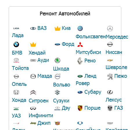
Ремонт Автомобилей
ВАЗ
Киа
Лада
Фольксваген
Мерседес
Форд
Ниссан
Митсубиси
БМВ
Хендай
Ауди
Рено
Шевроле
Тойота
Шкода
Мазда
Ленд
Пежо
Ровер
Опель
Вольво
Субару
Лексус
Хонда
Ситроен
Сузуки
Дэу
Порше
ГАЗ
Инфинити
УАЗ
Джип
Додж
Крайслер